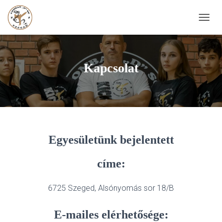
N
A
V
I
G
Kapcsolat
Á
C
I
Ó
B
E
-
Egyesületünk bejelentett
/
K
I
címe:
K
A
P
6725 Szeged, Alsónyomás sor 18/B
C
S
E-mailes elérhetősége:
O