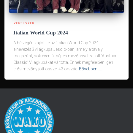
VERSENYEK
Italian World Cup 2024
A hétvégén zajlott le az ‘Italian World Cup 2024‘
elnevezésű világkupa Jesolo-ban, amely a tavaly
megszűnt, sok éven át népes mezőnnyel zajlott ‘Austrian
Classic’ Világkupákat váltotta. Ennek megfelelően igen
erős mezőny jött össze: 43 ország
Bővebben...…