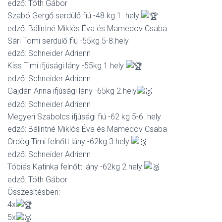
edző: Tóth Gábor
Szabó Gergő serdülő fiú -48 kg 1. hely
edző: Bálintné Miklós Éva és Mamedov Csaba
Sári Tomi serdülő fiú -55kg 5-8.hely
edző: Schneider Adrienn
Kiss Timi ifjúsági lány -55kg 1.hely
edző: Schneider Adrienn
Gajdán Anna ifjúsági lány -65kg 2.hely
edző: Schneider Adrienn
Megyeri Szabolcs ifjúsági fiú -62 kg 5-6. hely
edző: Bálintné Miklós Éva és Mamedov Csaba
Ördög Timi felnőtt lány -62kg 3.hely
edző: Schneider Adrienn
Tóbiás Katinka felnőtt lány -62kg 2.hely
edző: Tóth Gábor
Összesítésben:
4x
5x