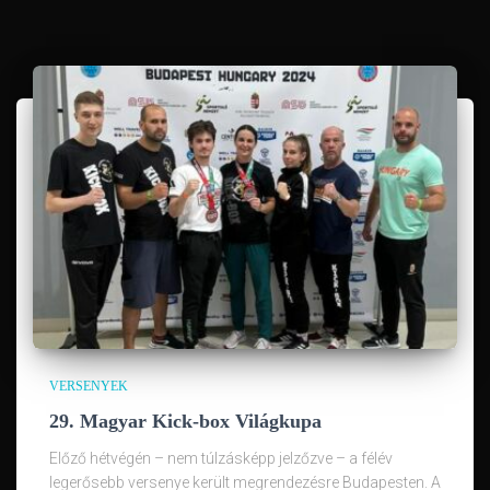
VERSENYEK
29. Magyar Kick-box Világkupa
Előző hétvégén – nem túlzásképp jelzőzve – a félév
legerősebb versenye került megrendezésre Budapesten. A