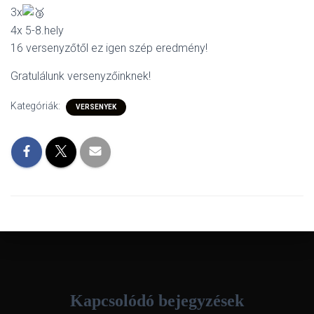
3x
4x 5-8.hely
16 versenyzőtől ez igen szép eredmény!
Gratulálunk
versenyzőinknek!
Kategóriák:
VERSENYEK
Kapcsolódó bejegyzések