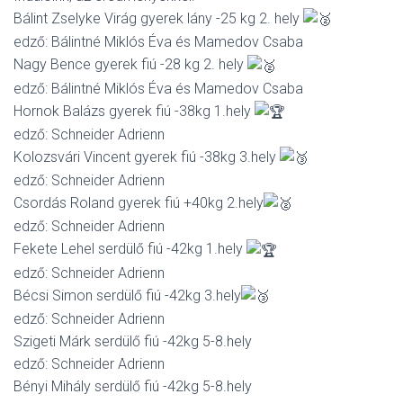
L
Bálint Zselyke Virág gyerek lány -25 kg 2. hely
Á
S
edző: Bálintné Miklós Éva és Mamedov Csaba
A
Nagy Bence gyerek fiú -28 kg 2. hely
edző: Bálintné Miklós Éva és Mamedov Csaba
Hornok Balázs gyerek fiú -38kg 1.hely
edző: Schneider Adrienn
Kolozsvári Vincent gyerek fiú -38kg 3.hely
edző: Schneider Adrienn
Csordás Roland gyerek fiú +40kg 2.hely
edző: Schneider Adrienn
Fekete Lehel serdülő fiú -42kg 1.hely
edző: Schneider Adrienn
Bécsi Simon serdülő fiú -42kg 3.hely
edző: Schneider Adrienn
Szigeti Márk serdülő fiú -42kg 5-8.hely
edző: Schneider Adrienn
Bényi Mihály serdülő fiú -42kg 5-8.hely