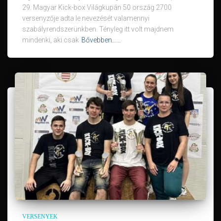
29. Magyar Kick-box Világkupán 50 ország 2700
versenyzője adta le nevezését valamennyi
szabályrendszerünkben. Tényleg itt volt majdnem
mindenki, aki csak
Bővebben...…
VERSENYEK