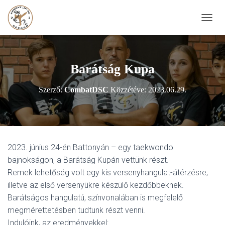
N
A
V
I
G
Barátság Kupa
Á
C
Szerző:
CombatDSC
Közzétéve:
2023.06.29.
I
Ó
B
E
-
/
2023. június 24-én Battonyán – egy taekwondo
K
bajnokságon, a Barátság Kupán vettünk részt.
I
K
Remek lehetőség volt egy kis versenyhangulat-átérzésre,
A
illetve az első versenyükre készülő kezdőbbeknek.
P
Barátságos hangulatú, színvonalában is megfelelő
C
S
megmérettetésben tudtunk részt venni.
O
Indulóink, az eredményekkel: