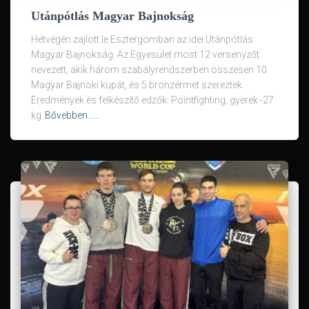
Utánpótlás Magyar Bajnokság
Hétvégén zajlott le Esztergomban az idei Utánpótlás
Magyar Bajnokság. Az Egyesület most 12 versenyzőt
nevezett, akik három szabályrendszerben összesen 10
Magyar Bajnoki kupát, és 5 bronzérmet szereztek.
Eredmények és felkészítő edzők: Pointfighting, gyerek -27
kg
Bővebben...…